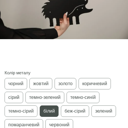
Колір металу
чорний
жовтий
золото
коричневий
сірий
темно-зелений
темно-синій
темно-сірий
білий
беж-сірий
зелений
помаранчевий
червоний