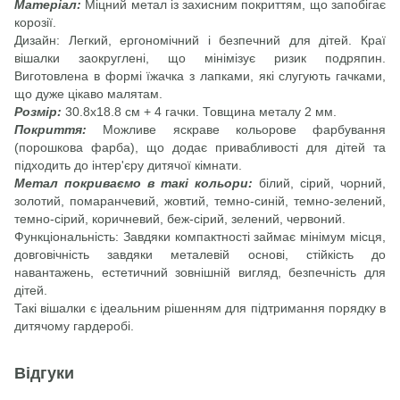
Матеріал:
Міцний метал із захисним покриттям, що запобігає
корозії.
Дизайн: Легкий, ергономічний і безпечний для дітей. Краї
вішалки заокруглені, що мінімізує ризик подряпин.
Виготовлена в формі їжачка з лапками, які слугують гачками,
що дуже цікаво малятам.
Розмір:
30.8х18.8 см + 4 гачки. Товщина металу 2 мм.
Покриття:
Можливе яскраве кольорове фарбування
(порошкова фарба), що додає привабливості для дітей та
підходить до інтер'єру дитячої кімнати.
Метал покриваємо в такі кольори:
білий, сірий, чорний,
золотий, помаранчевий, жовтий, темно-синій, темно-зелений,
темно-сірий, коричневий, беж-сірий, зелений, червоний.
Функціональність: Завдяки компактності займає мінімум місця,
довговічність завдяки металевій основі, стійкість до
навантажень, естетичний зовнішній вигляд, безпечність для
дітей.
Такі вішалки є ідеальним рішенням для підтримання порядку в
дитячому гардеробі.
Відгуки