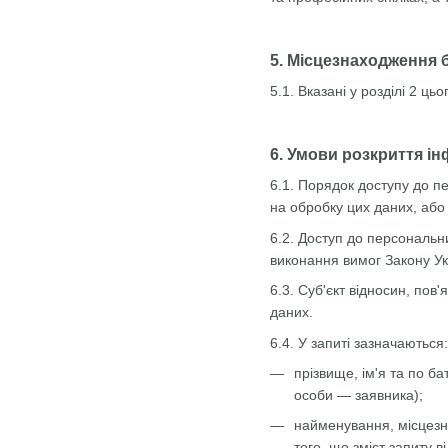
5. Місцезнаходження 
5.1. Вказані у розділі 2 
6. Умови розкриття ін
6.1. Порядок доступу до п
на обробку цих даних, або 
6.2. Доступ до персональн
виконання вимог Закону У
6.3. Суб'єкт відносин, по
даних.
6.4. У запиті зазначаються:
прізвище, ім'я та по б
особи — заявника);
найменування, місцезна
того, що зміст запиту