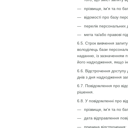
прізвище, ім'я та по ба
відомості про базу пер
перелік персональних 
мета та/або правові пі
6.5. Строк вивчення запит
володілець бази персональ
наданню, із зазначенням п
його надходження, якщо і
6.6. Відстрочення доступу
днів з дня надходження за
6.7. Повідомлення про від
рішення.
6.8. У повідомленні про в
прізвище, ім'я та по ба
дата відправлення пов
причина відстрочення;