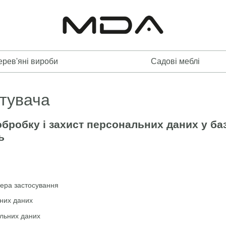
ерев'яні вироби
Садові меблі
стувача
бробку і захист персональних даних у ба
ь
фера застосування
них даних
льних даних