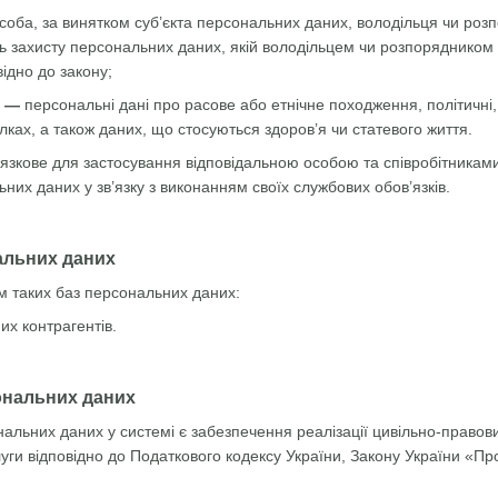
соба, за винятком суб’єкта персональних даних, володільця чи ро
ь захисту персональних даних, якій володільцем чи розпорядником
ідно до закону;
х —
персональні дані про расове або етнічне походження, політичні, 
лках, а також даних, що стосуються здоров’я чи статевого життя.
язкове для застосування відповідальною особою та співробітникам
них даних у зв’язку з виконанням своїх службових обов’язків.
нальних даних
м таких баз персональних даних:
х контрагентів.
ональних даних
альних даних у системі є забезпечення реалізації цивільно-правови
уги відповідно до Податкового кодексу України, Закону України «Про 