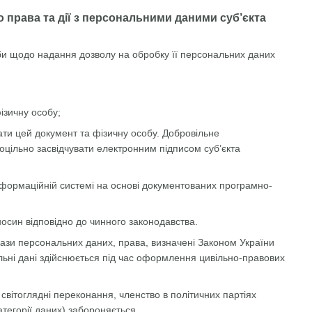
 права та дії з персональними даними суб’єкта
би щодо надання дозволу на обробку її персональних даних
ізичну особу;
вати цей документ та фізичну особу. Добровільне
цільно засвідчувати електронним підписом суб’єкта
інформаційній системі на основі документованих програмно-
осин відповідно до чинного законодавства.
ази персональних даних, права, визначені Законом України
льні дані здійснюється під час оформлення цивільно-правових
 світоглядні переконання, членство в політичних партіях
атегорії даних) забороняється.