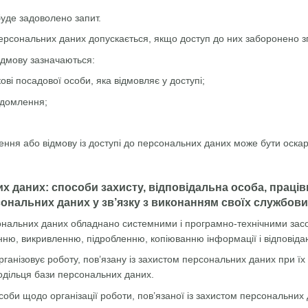
буде задоволено запит.
персональних даних допускається, якщо доступ до них заборонено зг
відмову зазначаються:
кові посадової особи, яка відмовляє у доступі;
ідомлення;
чення або відмову із доступі до персональних даних може бути оска
их даних: способи захисту, відповідальна особа, праці
ональних даних у зв’язку з виконанням своїх службових
ональних даних обладнано системними і програмно-технічними засоба
ню, викривленню, підробленню, копіюванню інформації і відповіда
рганізовує роботу, пов’язану із захистом персональних даних при їх
одільця бази персональних даних.
соби щодо організації роботи, пов’язаної із захистом персональних 