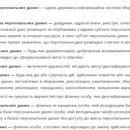
ерсональних даних
— єдина державна інформаційна система збору
ла персональних даних —
довідники, адресні книги, реєстри, списк
ерсональні дані, розміщені та опубліковані з відома суб’єкта перс
ні мережі та інтернет-ресурси, в яких суб’єкт персональних даних 
них прямо зазначено, що персональні дані розміщені з метою їх ві
ьних даних
— будь-яке документоване, добровільне волевиявлення
повідно до сформульованої мети їх обробки;
них даних
— вилучення відомостей, які дають змогу ідентифікуват
даних —
будь-яка дія або сукупність дій, здійснених повністю або ча
 даних, які пов’язані зі збиранням, реєстрацією, накопиченням, з
енням, реалізацією, передачею), знеособленням, знищенням відом
ості чи сукупність відомостей про фізичну особу, яка ідентифікован
нальних даних —
фізична чи юридична особа, якій володільцем б
ом бази персональних даних особа, якій володільцем та/або розпо
ру з базою персональних даних без доступу до змісту персональних
аних —
фізична особа, стосовно якої відповідно до закону здійснюєт