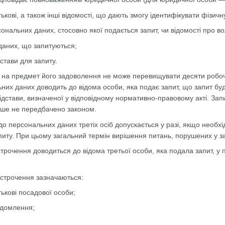
тькові, а також інші відомості, що дають змогу ідентифікувати фізичн
сональних даних, стосовно якої подається запит, чи відомості про в
даних, що запитуються;
дстави для запиту.
у на предмет його задоволення не може перевищувати десяти робоч
них даних доводить до відома особи, яка подає запит, що запит буд
ідстави, визначеної у відповідному нормативно-правовому акті. За
нше не передбачено законом.
 до персональних даних третіх осіб допускається у разі, якщо необх
питу. При цьому загальний термін вирішення питань, порушених у з
строчення доводиться до відома третьої особи, яка подала запит, у
ідстрочення зазначаються:
тькові посадової особи;
ідомлення;