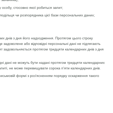
у особу, стосовно якої робиться запит;
олодільця чи розпорядника цієї бази персональних даних;
их днів з дня його надходження. Протягом цього строку
е задоволене або відповідні персональні дані не підлягають
пит задовольняється протягом тридцяти календарних днів з дня
ідні дані не можуть бути надані протягом тридцяти календарних
апиті, не може перевищувати сорока п'яти календарних днів.
 письмовій формі з роз'ясненням порядку оскарження такого