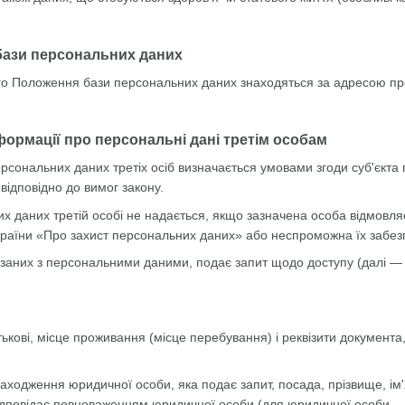
бази персональних даних
цього Положення бази персональних даних знаходяться за адресою п
формації про персональні дані третім особам
ерсональних даних третіх осіб визначається умовами згоди суб'єкт
відповідно до вимог закону.
их даних третій особі не надається, якщо зазначена особа відмовл
країни «Про захист персональних даних» або неспроможна їх забез
в'язаних з персональними даними, подає запит щодо доступу (далі 
атькові, місце проживання (місце перебування) і реквізити документа
ходження юридичної особи, яка подає запит, посада, прізвище, ім'я
 відповідає повноваженням юридичної особи (для юридичної особи —