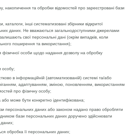
, накопичення та обробки відомостей про зареєстровані бази
и, каталоги, інші систематизовані збірники відкритої
ональних даних. Не вважаються загальнодоступними джерелами
залишають свої персональні дані (окрім випадків, коли
льного поширення та використання);
 фізичної особи щодо надання дозволу на обробку
и особу;
стково в інформаційній (автоматизованій) системі та/або
беріганням, адаптуванням, зміною, поновленням, використанням
остей про фізичну особу;
а або може бути конкретно ідентифікована;
ази персональних даних або законом надано право обробляти
рядником бази персональних даних доручено здійснювати
 даних;
ься обробка її персональних даних;