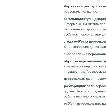
Державний реєстр баз п
персональних даних;
загальнодоступні джере
інформації, які містять п
персональних даних соціаль
суб’єктом персональних да
згода суб’єкта персонал
її персональних даних від
знеособлення персональ
обробка персональних 
в картотеках персональних
і поширенням (розповсюдж
персональні дані —
відом
розпорядник бази персо
ці дані. Не є розпорядник
роботи технічного характе
суб’єкт персональних д