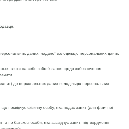
родавця.
а персональних даних, наданої володільцю персональних даних
яється взяти на себе зобов'язання щодо забезпечення
печити.
— запит) до персональних даних володільцю персональних
, що посвідчує фізичну особу, яка подає запит (для фізичної
 та по батькові особи, яка засвідчує запит; підтвердження
 заявника);