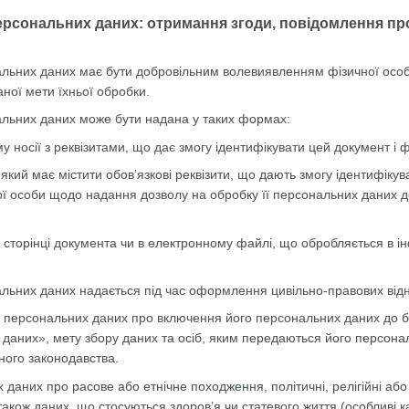
ерсональних даних: отримання згоди, повідомлення про
нальних даних має бути добровільним волевиявленням фізичної осо
ної мети їхньої обробки.
нальних даних може бути надана у таких формах:
 носії з реквізитами, що дає змогу ідентифікувати цей документ і ф
який має містити обов’язкові реквізити, що дають змогу ідентифіку
ї особи щодо надання дозволу на обробку її персональних даних до
й сторінці документа чи в електронному файлі, що обробляється в 
нальних даних надається під час оформлення цивільно-правових відн
а персональних даних про включення його персональних даних до б
даних», мету збору даних та осіб, яким передаються його персона
ного законодавства.
даних про расове або етнічне походження, політичні, релігійні або
також даних, що стосуються здоров’я чи статевого життя (особливі к