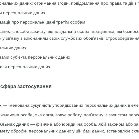
нальних даних: отримання згоди, повідомлення про права та дії з
и персональних даних
мації про персональні дані третім особам
аних: способи захисту, відповідальна особа, працівники, які безпо
у зв’язку з виконанням своїх службових обов’язків, строк зберіган
альних даних
тами суб'єкта персональних даних
бази персональних даних
а сфера застосування
х
— іменована сукупність упорядкованих персональних даних в елек
значена особа, яка організовує роботу, пов’язану із захистом перс
альних даних
— фізична або юридична особа, якій законом або за
 мету обробки персональних даних у цій базі даних, встановлює скл