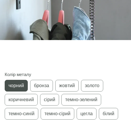
Колір металу
чорний
бронза
жовтий
золото
коричневий
сірий
темно-зелений
темно-синій
темно-сірий
цегла
білий