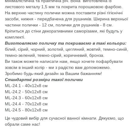
мінімалістична та практична річ. Вона виготовлена із
листового металу 1,5 мм та покрита порошковою фарбою.
На верхню частину полички можна поставити різні гігієнічні
засоби, нижня - передбачена для рушників. Ширина верхньої
частини полички - 12 см, полички для рушників - 8 см.
Кріпиться до стіни декоративними саморізами, які будуть у
комплекті.
Виготовляємо поличку та покриваємо в такі кольори:
білий, сірий, чорний, золотий, цегляний, жовтий, темно-синій,
темно-зелений, темно-сірий, коричневий, бронза.
Ви також можете написати нам, якщо хочете пофарбувати
зовсім в інший колір - ми з радістю вам допоможемо.
Зробимо будь-який дизайн за Вашим бажанням!
Стандартні розміри такої полички
ML-24.1 - 40х12х8 см
ML-24.2 - 50х12х8 см
ML-24.3 - 60х12х8 см
ML-24.4 - 70х12х8 см
ML-24.5 - 80х12х8 см
Це чудовий вибір для сучасної ванної кімнати. Дякуємо, що
обрали саме нас!