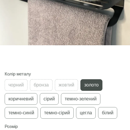
Колір металу
чорний
бронза
жовтий
золото
коричневий
сірий
темно-зелений
темно-синій
темно-сірий
цегла
білий
Розмір