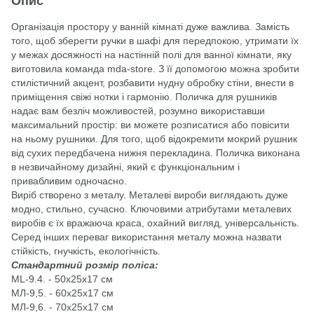
Опис
Організація простору у ванній кімнаті дуже важлива. Замість
того, щоб зберегти ручки в шафі для передпокою, утримати їх
у межах досяжності на настінній полі для ванної кімнати, яку
виготовила команда mda-store. З її допомогою можна зробити
стилістичний акцент, розбавити нудну обробку стіни, внести в
приміщення свіжі нотки і гармонію. Поличка для рушників
надає вам безліч можливостей, розумно використавши
максимальний простір: ви можете розписатися або повісити
на ньому рушники. Для того, щоб відокремити мокрий рушник
від сухих передбачена нижня перекладина. Поличка виконана
в незвичайному дизайні, який є функціональним і
привабливим одночасно.
Виріб створено з металу. Металеві вироби виглядають дуже
модно, стильно, сучасно. Ключовими атрибутами металевих
виробів є їх вражаюча краса, охайний вигляд, універсальність.
Серед інших переваг використання металу можна назвати
стійкість, гнучкість, екологічність.
Стандартний розмір поліса:
ML-9.4. - 50х25х17 см
МЛ-9,5. - 60х25х17 см
МЛ-9,6. - 70х25х17 см