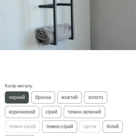
Колір металу
чорний
бронза
жовтий
золото
коричневий
сірий
темно-зелений
темно-синій
темно-сірий
цегла
білий