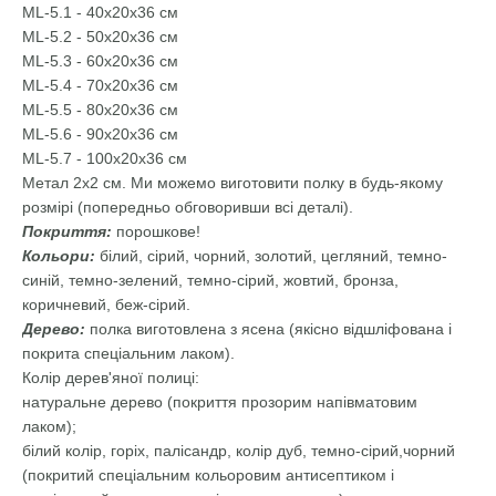
ML-5.1 - 40х20х36 см
ML-5.2 - 50х20х36 см
ML-5.3 - 60х20х36 см
ML-5.4 - 70х20х36 см
ML-5.5 - 80х20х36 см
ML-5.6 - 90x20x36 см
ML-5.7 - 100x20x36 см
Метал 2х2 см. Ми можемо виготовити полку в будь-якому
розмірі (попередньо обговоривши всі деталі).
Покриття:
порошкове!
Кольори:
білий, сірий, чорний, золотий, цегляний, темно-
синій, темно-зелений, темно-сірий, жовтий, бронза,
коричневий, беж-сірий.
Дерево:
полка виготовлена з ясена (якісно відшліфована і
покрита спеціальним лаком).
Колір дерев'яної полиці:
натуральне дерево (покриття прозорим напівматовим
лаком);
білий колір, горіх, палісандр, колір дуб, темно-сірий,чорний
(покритий спеціальним кольоровим антисептиком і