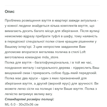
Опис
Проблема розміщення взуття в квартирі завжди актуальна -
у кожної людини знайдеться кілька комплектів взуття, що
вимагають досить багато місця для зберігання. Після вулиці
неможливо відразу прибрати туфлі в шафу, тому наявність
в передпокої спеціальної полки стане кращим рішенням у
Вашому інтер'єрі. З цим непростим завданням Вам
допоможе впоратися металева поличка в стилі Loft
виготовлена ​​командою mda_store.
Полка для взуття - багатофункціональна, і в той же час,
поєднання металу і натурального дерева - підкреслить Ваш
вишуканий смак і прикрасить собою будь-який передпокій.
Полка має два яруси - один з яких призначений для
зберігання взуття, а другий (верхній ярус) для зручності. Ви
можете легко сісти на полицю і взути Ваше взуття. Полка з
легкістю витримує велику вагу.
Стандартні розміри полиці:
ML-5.0 - 30х20х36 см