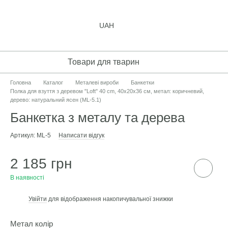
UAH
Товари для тварин
Головна
Каталог
Металеві вироби
Банкетки
Полка для взуття з деревом "Loft" 40 cm, 40х20х36 см, метал: коричневий,
дерево: натуральний ясен (ML-5.1)
Банкетка з металу та дерева
Артикул: ML-5
Написати відгук
2 185 грн
В наявності
Увійти
для відображення накопичувальної знижки
%
Метал колір