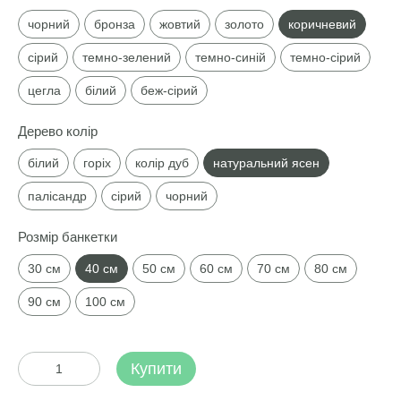
чорний
бронза
жовтий
золото
коричневий
сірий
темно-зелений
темно-синій
темно-сірий
цегла
білий
беж-сірий
Дерево колір
білий
горіх
колір дуб
натуральний ясен
палісандр
сірий
чорний
Розмір банкетки
30 см
40 см
50 см
60 см
70 см
80 см
90 см
100 см
Купити