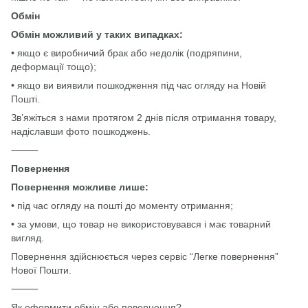
Обмін
Обмін можливий у таких випадках:
• якщо є виробничий брак або недолік (подряпини,
деформації тощо);
• якщо ви виявили пошкодження під час огляду на Новій
Пошті.
Зв’яжіться з нами протягом 2 днів після отримання товару,
надіславши фото пошкоджень.
⸻
Повернення
Повернення можливе лише:
• під час огляду на пошті до моменту отримання;
• за умови, що товар не використовувався і має товарний
вигляд.
Повернення здійснюється через сервіс “Легке повернення”
Нової Пошти.
⸻
Як оформити обмін або повернення?