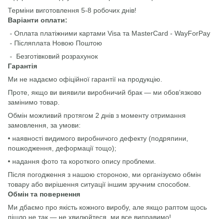
Терміни виготовлення 5-8 робочих днів!
Варіанти оплати:
- Оплата платіжними картами Visa та MasterCard - WayForPay
- Післяплата Новою Поштою
- Безготівковий розрахунок
Гарантія
Ми не надаємо офіційної гарантії на продукцію.
Проте, якщо ви виявили виробничий брак — ми обов’язково
замінимо товар.
Обмін можливий протягом 2 днів з моменту отримання
замовлення, за умови:
• наявності видимого виробничого дефекту (подряпини,
пошкодження, деформації тощо);
• надання фото та короткого опису проблеми.
Після погодження з нашою стороною, ми організуємо обмін
товару або вирішення ситуації іншим зручним способом.
Обмін та повернення
Ми дбаємо про якість кожного виробу, але якщо раптом щось
пішло не так — не хвилюйтеся, ми все виправимо!