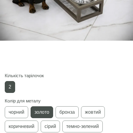
Кількість тарілочок
2
Колір для металу
чорний
золото
бронза
жовтий
коричневий
сірий
темно-зелений