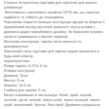
Стильна та практична підставка для тарілочки для вашого
улюбленця!
​ Виготовлена з металевого профілю 15*15 мм, що гарантує
надійність та стійкість до пошкоджень.
Порошкове покриття захищає конструкцію від іржі та зберігає її
привабливий вигляд протягом тривалого часу,а вставка з
деревини додає привабливого дизайну. За бажанням можемо
нанести гравіювання з іменем тваринки.
Металева конструкція, тарілки легко миються та
дезінфікуються.
Лаконічний стиль підставки для тарілок чудово впишеться в
будь-який інтер'єр.
Характеристики:
​Розмір тарілок 11.5*11.5 см.
​Розміри конструкції:
​Довжина: 31см.
​Висота: 8 см.
​Ширина: 14.5 см.
​Глибина для тарілки: 5 см.
Метал покриваємо в такі кольори: білий, сірий, чорний,
золотий, цегла, жовтий, темно-синій, темно-зелений, темно-
сірий, коричневий, бронза, беж-сірий. Деревина натуральне