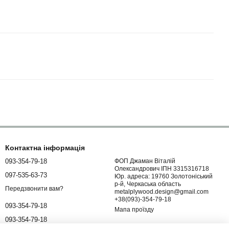
Контактна інформація
093-354-79-18
ФОП Джаман Віталій
Олександрович ІПН 3315316718
097-535-63-73
Юр. адреса: 19760 Золотоніський
р-й, Черкаська область
Передзвонити вам?
metalplywood.design@gmail.com
+38(093)-354-79-18
093-354-79-18
Мапа проїзду
093-354-79-18