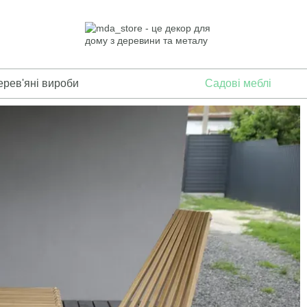
ерев'яні вироби
Садові меблі