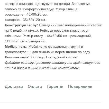
високою спинкою, що звужується догори. Забезпечує
глибоку та комфортну посадку.Розмір стільця:
розкладене - 48х90х95 см.
складене - 35х52х120 см.
Конструкція столу:
Складаний кавовий/журнальний столик
на Х-подібних ніжках. Рейкова поверхня гармонує зі
стільцями. Розмір столу - 44х52х50 см - розкладений,
111х44х9 см - складений.
Мобільність:
Меблі легко складаються, зручні в
транспортуванні для пікніків чи переміщення по саду.
Комплектація:
2 стільці, 1 складаний столик.
Додайте вашому простору затишку та архітектурного
стилю разом із цим унікальним комплектом!
Доставка
Оплата
Гарантія
Повернення