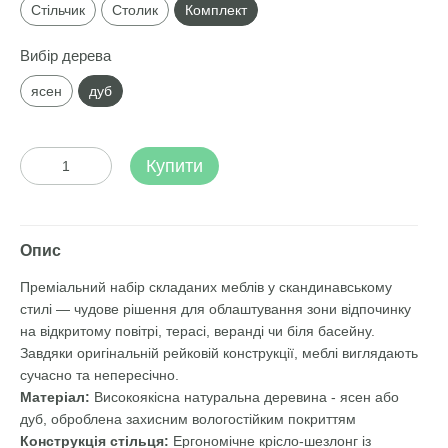
Стільчик
Столик
Комплект
Вибір дерева
ясен
дуб
Купити
Опис
Преміальний набір складаних меблів у скандинавському
стилі — чудове рішення для облаштування зони відпочинку
на відкритому повітрі, терасі, веранді чи біля басейну.
Завдяки оригінальній рейковій конструкції, меблі виглядають
сучасно та непересічно.
Матеріал:
Високоякісна натуральна деревина - ясен або
дуб, оброблена захисним вологостійким покриттям
Конструкція стільця:
Ергономічне крісло-шезлонг із