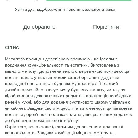
Увійти
для відображення накопичувальної знижки
%
До обраного
Порівняти
Опис
Металева полиця з дерев'яною поличкою - це ідеальне
поєднання функціональності та естетики. Виготовлена з
міцного металу і доповнена теплою дерев'яною полицею, ця
полиця надає унікальні можливості зберігання, додавши
природної елегантності будь-якому простору. Її гладкий
дизайн гармонійно вписується у будь-яку кімнату, чи то для
відображення декоративних предметів, організації необхідних
речей у кухні, або для додання рустикового шарму у вітальню
чи кабінет. Завдяки своїй міцності та витонченості ця металева
полиця з дерев'яною поличкою стане універсальним додатком
до будь-якого домашнього інтер'єру.
Окрім того, вона стане ідеальним доповненням для вашої
ванної кімнати. Завдяки комбінації міцності металу та