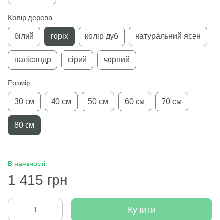
Колір дерева
білий
горіх
колір дуб
натуральний ясен
палісандр
сірий
чорний
Розмір
30 см
40 см
50 см
60 см
70 см
80 см
В наявності
1 415 грн
Купити