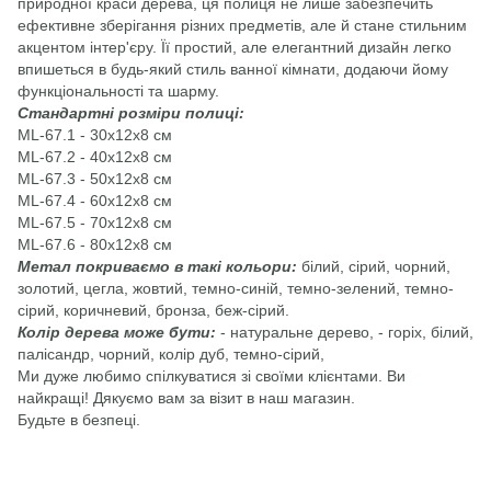
природної краси дерева, ця полиця не лише забезпечить
ефективне зберігання різних предметів, але й стане стильним
акцентом інтер'єру. Її простий, але елегантний дизайн легко
впишеться в будь-який стиль ванної кімнати, додаючи йому
функціональності та шарму.
Стандартні розміри полиці:
ML-67.1 - 30х12х8 см
ML-67.2 - 40х12х8 см
ML-67.3 - 50х12х8 см
ML-67.4 - 60х12х8 см
ML-67.5 - 70х12х8 см
ML-67.6 - 80х12х8 см
Метал покриваємо в такі кольори:
білий, сірий, чорний,
золотий, цегла, жовтий, темно-синій, темно-зелений, темно-
сірий, коричневий, бронза, беж-сірий.
Колір дерева може бути:
- натуральне дерево, - горіх, білий,
палісандр, чорний, колір дуб, темно-сірий,
Ми дуже любимо спілкуватися зі своїми клієнтами. Ви
найкращі! Дякуємо вам за візит в наш магазин.
Будьте в безпеці.