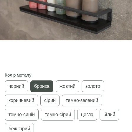
Колір металу
чорний
бронза
жовтий
золото
коричневий
сірий
темно-зелений
темно-синій
темно-сірий
цегла
білий
беж-сірий