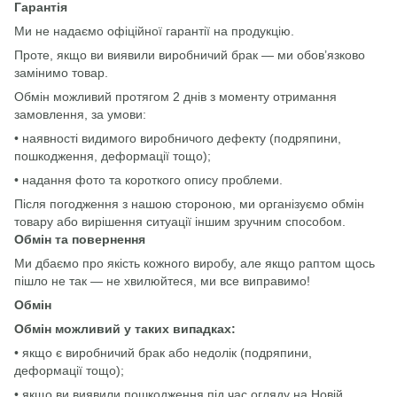
Гарантія
Ми не надаємо офіційної гарантії на продукцію.
Проте, якщо ви виявили виробничий брак — ми обов’язково
замінимо товар.
Обмін можливий протягом 2 днів з моменту отримання
замовлення, за умови:
• наявності видимого виробничого дефекту (подряпини,
пошкодження, деформації тощо);
• надання фото та короткого опису проблеми.
Після погодження з нашою стороною, ми організуємо обмін
товару або вирішення ситуації іншим зручним способом.
Обмін та повернення
Ми дбаємо про якість кожного виробу, але якщо раптом щось
пішло не так — не хвилюйтеся, ми все виправимо!
Обмін
Обмін можливий у таких випадках:
• якщо є виробничий брак або недолік (подряпини,
деформації тощо);
• якщо ви виявили пошкодження під час огляду на Новій