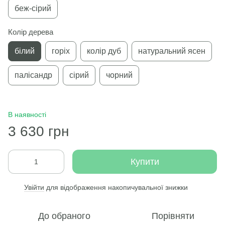
беж-сірий
Колір дерева
білий
горіх
колір дуб
натуральний ясен
палісандр
сірий
чорний
В наявності
3 630 грн
Купити
Увійти
для відображення накопичувальної знижки
%
До обраного
Порівняти