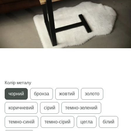
Колір металу
чорний
бронза
жовтий
золото
коричневий
сірий
темно-зелений
темно-синій
темно-сірий
цегла
білий