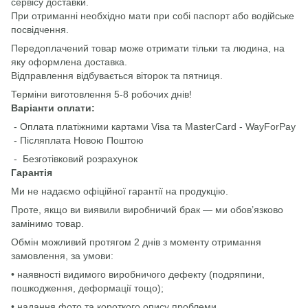
сервісу доставки.
При отриманні необхідно мати при собі паспорт або водійське
посвідчення.
Передоплачений товар може отримати тільки та людина, на
яку оформлена доставка.
Відправлення відбувається віторок та пятниця.
Терміни виготовлення 5-8 робочих днів!
Варіанти оплати:
- Оплата платіжними картами Visa та MasterCard - WayForPay
- Післяплата Новою Поштою
- Безготівковий розрахунок
Гарантія
Ми не надаємо офіційної гарантії на продукцію.
Проте, якщо ви виявили виробничий брак — ми обов’язково
замінимо товар.
Обмін можливий протягом 2 днів з моменту отримання
замовлення, за умови:
• наявності видимого виробничого дефекту (подряпини,
пошкодження, деформації тощо);
• надання фото та короткого опису проблеми.