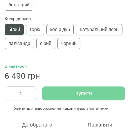
беж-сірий
Колір дерева
білий
горіх
колір дуб
натуральний ясен
палісандр
сірий
чорний
В наявності
6 490 грн
Купити
Увійти
для відображення накопичувальної знижки
%
До обраного
Порівняти