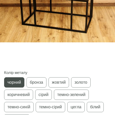
Колір металу
чорний
бронза
жовтий
золото
коричневий
сірий
темно-зелений
темно-синій
темно-сірий
цегла
білий