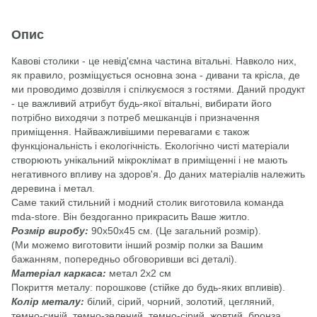
Опис
Кавові столики - це невід'ємна частина вітальні. Навколо них,
як правило, розміщується основна зона - дивани та крісла, де
ми проводимо дозвілля і спілкуємося з гостями. Даний продукт
- це важливий атрибут будь-якої вітальні, вибирати його
потрібно виходячи з потреб мешканців і призначення
приміщення. Найважливішими перевагами є також
функціональність і екологічність. Екологічно чисті матеріали
створюють унікальний мікроклімат в приміщенні і не мають
негативного впливу на здоров'я. До даних матеріалів належить
деревина і метал.
Саме такий стильний і модний столик виготовила команда
mda-store. Він бездоганно прикрасить Ваше житло.
Розмір виробу:
90х50х45 см. (Це загальний розмір).
(Ми можемо виготовити інший розмір полки за Вашим
бажанням, попередньо обговоривши всі деталі).
Матеріал каркаса:
метал 2х2 см
Покриття металу: порошкове (стійке до будь-яких впливів).
Колір металу:
білий, сірий, чорний, золотий, цегляний,
темно-синій, темно-зелений, темно-сірий, жовтий, бронза,