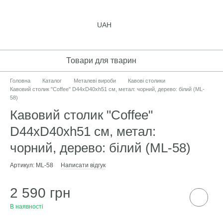
UAH
Товари для тварин
Головна
Каталог
Металеві вироби
Кавові столики
Кавовий столик "Coffee" D44хD40хh51 см, метал: чорний, дерево: білий (ML-
58)
Кавовий столик "Coffee"
D44хD40хh51 см, метал:
чорний, дерево: білий (ML-58)
Артикул: ML-58
Написати відгук
2 590 грн
В наявності