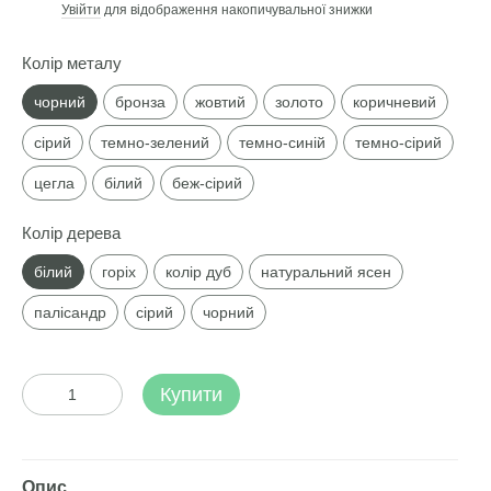
Увійти
для відображення накопичувальної знижки
%
Колір металу
чорний
бронза
жовтий
золото
коричневий
сірий
темно-зелений
темно-синій
темно-сірий
цегла
білий
беж-сірий
Колір дерева
білий
горіх
колір дуб
натуральний ясен
палісандр
сірий
чорний
Купити
Опис