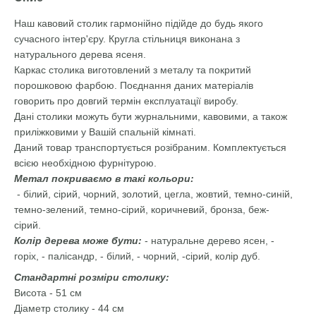
Наш кавовий столик гармонійно підійде до будь якого
сучасного інтер'єру. Кругла стільниця виконана з
натурального дерева ясеня.
Каркас столика виготовлений з металу та покритий
порошковою фарбою. Поєднання даних матеріалів
говорить про довгий термін експлуатації виробу.
Дані столики можуть бути журнальними, кавовими, а також
приліжковими у Вашій спальній кімнаті.
Даний товар транспортується розібраним. Комплектується
всією необхідною фурнітурою.
Метал покриваємо в такі кольори:
- білий, сірий, чорний, золотий, цегла, жовтий, темно-синій,
темно-зелений, темно-сірий, коричневий, бронза, беж-
сірий.
Колір дерева може бути:
- натуральне дерево ясен, -
горіх, - палісандр, - білий, - чорний, -сірий, колір дуб.
Стандартні розміри столику:
Висота - 51 см
Діаметр столику - 44 см