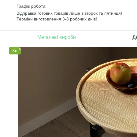
Перейти до основного контенту
Графік роботи:
Відправка готових товарів лише вівторок та пятниця!
Терміни виготовлення 3-8 робочих днів!
Металеві вироби
Д
Хіт