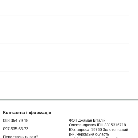
Контактна інформація
093-354-79-18
ФОП Джаман Віталій
Олександрович ІПН 3315316718
097-535-63-73
Юр. адреса: 19760 Золотоніський
р-й, Черкаська область
Передзвонити вам?