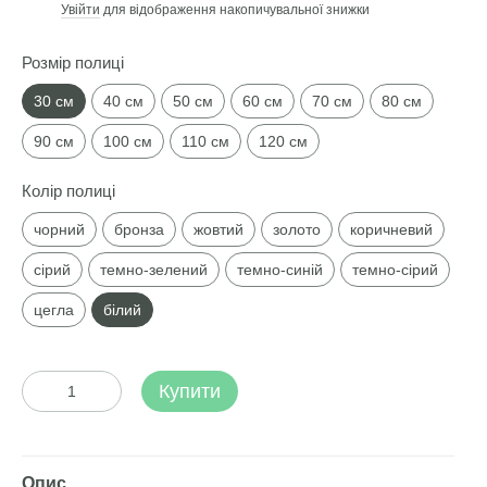
Увійти
для відображення накопичувальної знижки
%
Розмір полиці
30 см
40 см
50 см
60 см
70 см
80 см
90 см
100 см
110 см
120 см
Колір полиці
чорний
бронза
жовтий
золото
коричневий
сірий
темно-зелений
темно-синій
темно-сірий
цегла
білий
Купити
Опис