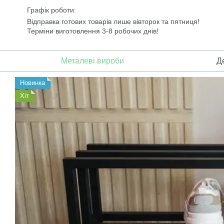
Перейти до основного контенту
Графік роботи:
Відправка готових товарів лише вівторок та пятниця!
Терміни виготовлення 3-8 робочих днів!
Металеві вироби
Д
Новинка
Хіт