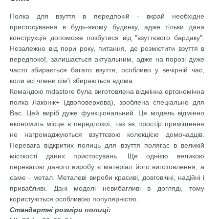
Полка для взуття в передпокій - вкрай необхідне
пристосування в будь-якому будинку, адже тільки дана
конструкція допоможе позбутися від "взуттєвого бардаку".
Незалежно від пори року, питання, де розмістити взуття в
передпокої, залишається актуальним, адже на порозі дуже
часто збирається багато взуття, особливо у вечірній час,
коли всі члени сім'ї збираються вдома.
Командою mdastore була виготовлена відмінна ергономічна
полка Лаконік+ (двоповерхова), зроблена спеціально для
Вас. Цей виріб дуже функціональний. Ця модель відмінно
економить місце в передпокої, так як простір приміщення
не нагромаджуються взуттєвою колекцією домочадців.
Перевага відкритих полиць для взуття полягає в великій
місткості даних пристосувань. Ще однією великою
перевагою даного виробу є матеріал його виготовлення, а
саме - метал. Металеві вироби красиві, довговічні, надійні і
привабливі. Дані моделі невибагливі в догляді, тому
користуються особливою популярністю.
Стандартні розміри полиці: