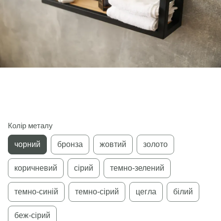
Колір металу
чорний
бронза
жовтий
золото
коричневий
сірий
темно-зелений
темно-синій
темно-сірий
цегла
білий
беж-сірий