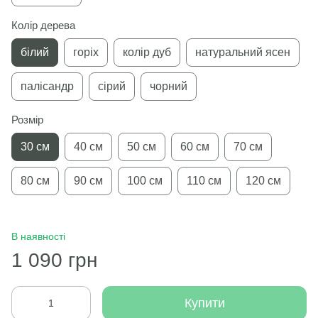
Колір дерева
білий
горіх
колір дуб
натуральний ясен
палісандр
сірий
чорний
Розмір
30 см
40 см
50 см
60 см
70 см
80 см
90 см
100 см
110 см
120 см
В наявності
1 090 грн
Купити