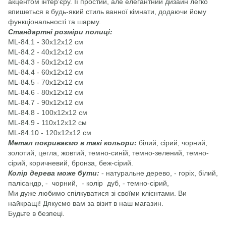
акцентом інтер'єру. Її простий, але елегантний дизайн легко
впишеться в будь-який стиль ванної кімнати, додаючи йому
функціональності та шарму.
Стандартні розміри полиці:
ML-84.1 - 30х12х12 см
ML-84.2 - 40х12х12 см
ML-84.3 - 50х12х12 см
ML-84.4 - 60х12х12 см
ML-84.5 - 70х12х12 см
ML-84.6 - 80х12х12 см
ML-84.7 - 90х12х12 см
ML-84.8 - 100х12х12 см
ML-84.9 - 110х12х12 см
ML-84.10 - 120х12х12 см
Метал покриваємо в такі кольори:
білий, сірий, чорний,
золотий, цегла, жовтий, темно-синій, темно-зелений, темно-
сірий, коричневий, бронза, беж-сірий.
Колір дерева може бути:
- натуральне дерево, - горіх, білий,
палісандр, - чорний, - колір дуб, - темно-сірий,
Ми дуже любимо спілкуватися зі своїми клієнтами. Ви
найкращі! Дякуємо вам за візит в наш магазин.
Будьте в безпеці.