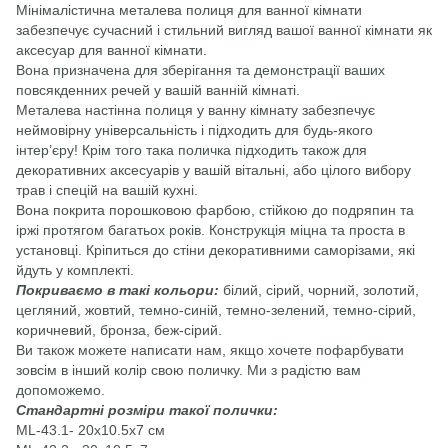
Мінімалістична металева полиця для ванної кімнати
забезпечує сучасний і стильний вигляд вашої ванної кімнати як
аксесуар для ванної кімнати.
Вона призначена для зберігання та демонстрації ваших
повсякденних речей у вашій ванній кімнаті.
Металева настінна полиця у ванну кімнату забезпечує
неймовірну універсальність і підходить для будь-якого
інтер’єру! Крім того така поличка підходить також для
декоративних аксесуарів у вашій вітальні, або цілого вибору
трав і спецій на вашій кухні.
Вона покрита порошковою фарбою, стійкою до подряпин та
іржі протягом багатьох років. Конструкція міцна та проста в
установці. Кріпиться до стіни декоративними саморізами, які
йдуть у комплекті.
Покриваємо в такі кольори:
білий, сірий, чорний, золотий,
цегляний, жовтий, темно-синій, темно-зелений, темно-сірий,
коричневий, бронза, беж-сірий.
Ви також можете написати нам, якщо хочете пофарбувати
зовсім в інший колір свою поличку. Ми з радістю вам
допоможемо.
Стандартні розміри такої полички:
ML-43.1- 20x10.5x7 см