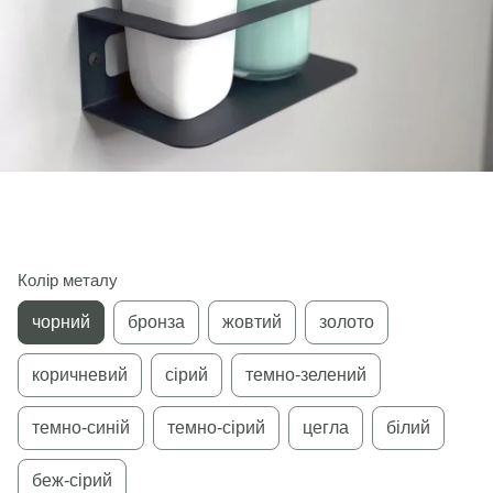
Колір металу
чорний
бронза
жовтий
золото
коричневий
сірий
темно-зелений
темно-синій
темно-сірий
цегла
білий
беж-сірий