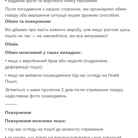
• надання фото та короткого опису проблеми.
Після погодження з нашою стороною, ми організуємо обмін
товару або вирішення ситуації іншим зручним способом.
Обмін та повернення
Ми дбаємо про якість кожного виробу, але якщо раптом щось
пішло не так — не хвилюйтеся, ми все виправимо!
Обмін
Обмін можливий у таких випадках:
• якщо є виробничий брак або недолік (подряпини,
деформації тощо);
• якщо ви виявили пошкодження під час огляду на Новій
Пошті.
Зв’яжіться з нами протягом 2 днів після отримання товару,
надіславши фото пошкоджень.
⸻
Повернення
Повернення можливе лише:
• під час огляду на пошті до моменту отримання;
• за умови, що товар не використовувався і має товарний