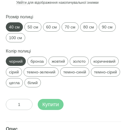
Увійти
для відображення накопичувальної знижки
%
Розмір полиці
40 см
50 см
60 см
70 см
80 см
90 см
100 см
Колір полиці
чорний
бронза
жовтий
золото
коричневий
сірий
темно-зелений
темно-синій
темно-сірий
цегла
білий
Купити
Опис