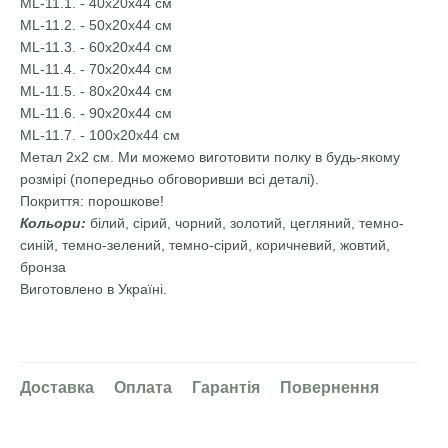
ML-11.1. - 40х20х44 см
ML-11.2. - 50х20х44 см
ML-11.3. - 60х20х44 см
ML-11.4. - 70х20х44 см
ML-11.5. - 80х20х44 см
ML-11.6. - 90х20х44 см
ML-11.7. - 100х20х44 см
Метал 2х2 см. Ми можемо виготовити полку в будь-якому
розмірі (попередньо обговоривши всі деталі).
Покриття: порошкове!
Кольори:
білий, сірий, чорний, золотий, цегляний, темно-
синій, темно-зелений, темно-сірий, коричневий, жовтий,
бронза
Виготовлено в Україні.
Доставка
Оплата
Гарантія
Повернення