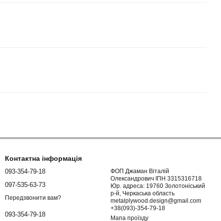
Контактна інформація
093-354-79-18
ФОП Джаман Віталій
Олександрович ІПН 3315316718
097-535-63-73
Юр. адреса: 19760 Золотоніський
р-й, Черкаська область
Передзвонити вам?
metalplywood.design@gmail.com
+38(093)-354-79-18
093-354-79-18
Мапа проїзду