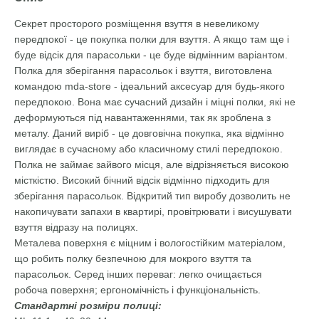
Секрет просторого розміщення взуття в невеликому
передпокої - це покупка полки для взуття. А якщо там ще і
буде відсік для парасольки - це буде відмінним варіантом.
Полка для зберігання парасольок і взуття, виготовлена
командою mda-store - ідеальний аксесуар для будь-якого
передпокою. Вона має сучасний дизайн і міцні полки, які не
деформуються під навантаженнями, так як зроблена з
металу. Даний виріб - це довговічна покупка, яка відмінно
виглядає в сучасному або класичному стилі передпокою.
Полка не займає зайвого місця, але відрізняється високою
місткістю. Високий бічний відсік відмінно підходить для
зберігання парасольок. Відкритий тип виробу дозволить не
накопичувати запахи в квартирі, провітрювати і висушувати
взуття відразу на полицях.
Металева поверхня є міцним і вологостійким матеріалом,
що робить полку безпечною для мокрого взуття та
парасольок. Серед інших переваг: легко очищається
робоча поверхня; ергономічність і функціональність.
Стандартні розміри полиці: