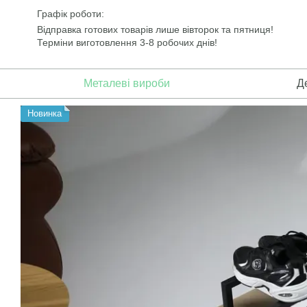
Перейти до основного контенту
Графік роботи:
Відправка готових товарів лише вівторок та пятниця!
Терміни виготовлення 3-8 робочих днів!
Металеві вироби
Д
Новинка