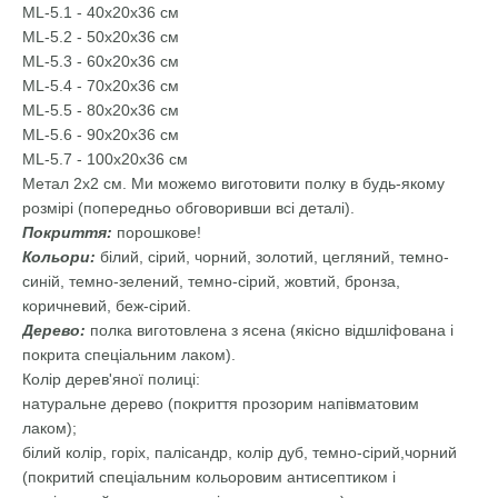
ML-5.1 - 40х20х36 см
ML-5.2 - 50х20х36 см
ML-5.3 - 60х20х36 см
ML-5.4 - 70х20х36 см
ML-5.5 - 80х20х36 см
ML-5.6 - 90x20x36 см
ML-5.7 - 100x20x36 см
Метал 2х2 см. Ми можемо виготовити полку в будь-якому
розмірі (попередньо обговоривши всі деталі).
Покриття:
порошкове!
Кольори:
білий, сірий, чорний, золотий, цегляний, темно-
синій, темно-зелений, темно-сірий, жовтий, бронза,
коричневий, беж-сірий.
Дерево:
полка виготовлена з ясена (якісно відшліфована і
покрита спеціальним лаком).
Колір дерев'яної полиці:
натуральне дерево (покриття прозорим напівматовим
лаком);
білий колір, горіх, палісандр, колір дуб, темно-сірий,чорний
(покритий спеціальним кольоровим антисептиком і