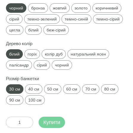
чорний
бронза
жовтий
золото
коричневий
сірий
темно-зелений
темно-синій
темно-сірий
цегла
білий
беж-сірий
Дерево колір
білий
горіх
колір дуб
натуральний ясен
палісандр
сірий
чорний
Розмір банкетки
30 см
40 см
50 см
60 см
70 см
80 см
90 см
100 см
Купити