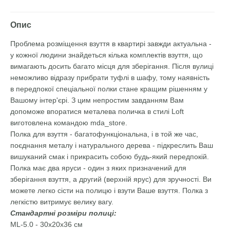
Опис
Проблема розміщення взуття в квартирі завжди актуальна -
у кожної людини знайдеться кілька комплектів взуття, що
вимагають досить багато місця для зберігання. Після вулиці
неможливо відразу прибрати туфлі в шафу, тому наявність
в передпокої спеціальної полки стане кращим рішенням у
Вашому інтер'єрі. З цим непростим завданням Вам
допоможе впоратися металева поличка в стилі Loft
виготовлена ​​командою mda_store.
Полка для взуття - багатофункціональна, і в той же час,
поєднання металу і натурального дерева - підкреслить Ваш
вишуканий смак і прикрасить собою будь-який передпокій.
Полка має два яруси - один з яких призначений для
зберігання взуття, а другий (верхній ярус) для зручності. Ви
можете легко сісти на полицю і взути Ваше взуття. Полка з
легкістю витримує велику вагу.
Стандартні розміри полиці:
ML-5.0 - 30х20х36 см