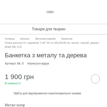
UAH
Товари для тварин
Головна
Каталог
Металеві вироби
Банкетки
Полка для взуття з деревом "Loft" 30 cm,30х20х36 см, метал: чорний, дерево:
білий (ML-5.0)
Банкетка з металу та дерева
Артикул: ML-5
Написати відгук
1 900 грн
В наявності
Увійти
для відображення накопичувальної знижки
%
Метал колір