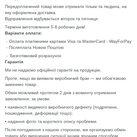
Передоплачений товар може отримати тільки та людина, на
яку оформлена доставка.
Відправлення відбувається віторок та пятниця.
Терміни виготовлення 5-8 робочих днів!
Варіанти оплати:
- Оплата платіжними картами Visa та MasterCard - WayForPay
- Післяплата Новою Поштою
- Безготівковий розрахунок
Гарантія
Ми не надаємо офіційної гарантії на продукцію.
Проте, якщо ви виявили виробничий брак — ми обов’язково
замінимо товар.
Обмін можливий протягом 2 днів з моменту отримання
замовлення, за умови:
• наявності видимого виробничого дефекту (подряпини,
пошкодження, деформації тощо);
• надання фото та короткого опису проблеми.
Після погодження з нашою стороною, ми організуємо обмін
товару або вирішення ситуації іншим зручним способом.