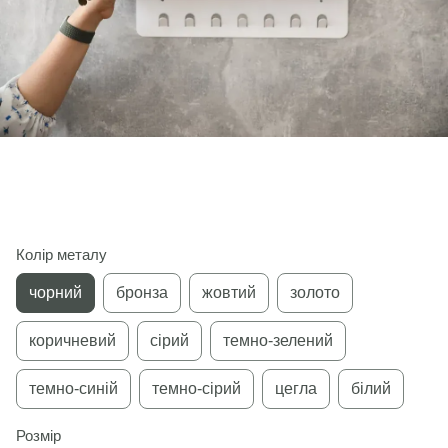
Колір металу
чорний
бронза
жовтий
золото
коричневий
сірий
темно-зелений
темно-синій
темно-сірий
цегла
білий
Розмір