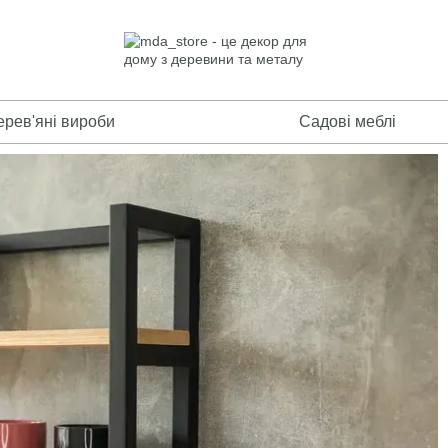
ерев'яні вироби
Садові меблі