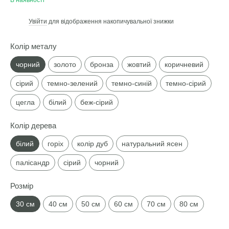
В наявності
Увійти
для відображення накопичувальної знижки
%
Колір металу
чорний
золото
бронза
жовтий
коричневий
сірий
темно-зелений
темно-синій
темно-сірий
цегла
білий
беж-сірий
Колір дерева
білий
горіх
колір дуб
натуральний ясен
палісандр
сірий
чорний
Розмір
30 см
40 см
50 см
60 см
70 см
80 см