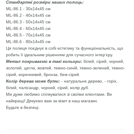
Стандартні розміри наших полиць:
ML-86.1 - 30х14х45 см
ML-86.2 - 40х14х45 см
ML-86.3 - 50х14х45 см
ML-86.4 - 60х14х45 см
ML-86.5 - 70х14х45 см
ML-86.6 - 80х14х45 см
Ця полиця поєднує в собі естетику та функціональність, що
робить її ідеальним рішенням для сучасного інтер’єру.
Метал покриваємо в такі кольори:
білий, сірий, чорний,
золотий, цегла, жовтий, темно-синій, темно-зелений, темно-
сірий, коричневий, бронза, беж-сірий.
Колір дерева може бути:
- натуральне дерево, - горіх,
білий, палісандр, чорний, сірий, колір дуб.
Ми дуже любимо спілкуватися зі своїми клієнтами. Ви
найкращі! Дякуємо вам за візит в наш магазин.
Будьте в безпеці.