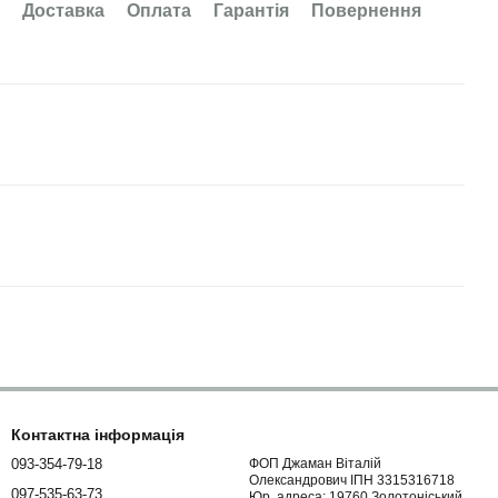
Доставка
Оплата
Гарантія
Повернення
Контактна інформація
093-354-79-18
ФОП Джаман Віталій
Олександрович ІПН 3315316718
097-535-63-73
Юр. адреса: 19760 Золотоніський