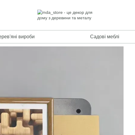
ерев'яні вироби
Садові меблі